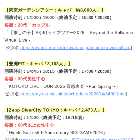
【東京ガーデンシアター：キャパ「約8,000人」】
開演時刻：14:00 / 19:00（終演予定：15:30 / 20:30）
客層：20代・カップル
「【推しの子】B小町ライブツアー2026 – Beyond the Brilliance
Virtual Live -」
[公演名:
https://event-info.kadokawa.co.jp/oshinoko-virtuallive/
]
【豊洲PIT：キャパ「3,103人」】
開演時刻：14:45 / 18:15（終演予定：17:00 / 20:30）
客層：30代男性中心
「KOTOKO LIVE TOUR 2026 喜怒哀楽〜Fun Spring〜」
[公演名:
https://toyosu.pia-pit.jp/schedule/202604/8490.html
]
【Zepp DiverCity TOKYO：キャパ「2,473人」】
開演時刻：14:00（終演予定：16:15頃）
客層：60代以上女性中心
「Hideki Saijo 55th Anniversary BIG GAME2026」
[公演名:
https://earth-corp.co.jp/HIDEKI/special/big-game2026/
]