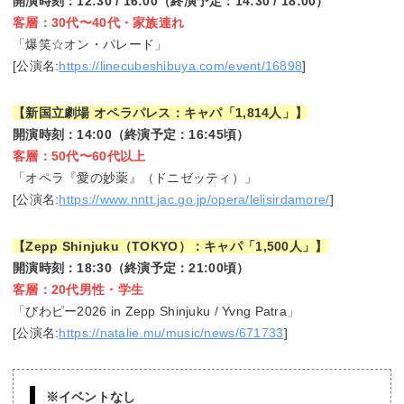
開演時刻：12:30 / 16:00（終演予定：14:30 / 18:00）
客層：30代〜40代・家族連れ
「爆笑☆オン・パレード」
[公演名:
https://linecubeshibuya.com/event/16898
]
【新国立劇場 オペラパレス：キャパ「1,814人」】
開演時刻：14:00（終演予定：16:45頃）
客層：50代〜60代以上
「オペラ『愛の妙薬』（ドニゼッティ）」
[公演名:
https://www.nntt.jac.go.jp/opera/lelisirdamore/
]
【Zepp Shinjuku（TOKYO）：キャパ「1,500人」】
開演時刻：18:30（終演予定：21:00頃）
客層：20代男性・学生
「びわピー2026 in Zepp Shinjuku / Yvng Patra」
[公演名:
https://natalie.mu/music/news/671733
]
※イベントなし