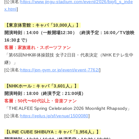
[公演名:
https://www.jingu-stadium.com/event/2026/big6_s_inde
x.html
]
【東京体育館：キャパ「10,000人」】
開演時刻：14:00（一般開場12:30）（終演予定：16:00／TV放映
16:30まで）
客層：家族連れ・スポーツファン
「第65回NHK杯体操競技 女子2日目・代表決定（NHK Eテレ生中
継）」
[公演名:
https://jpn-gym.or.jp/event/event-7762/
]
【NHKホール：キャパ「3,601人」】
開演時刻：18:00（終演予定：21:00頃）
客層：50代〜60代以上・音楽ファン
「THE ALFEE Spring Celebration 2026 Moonlight Rhapsody」
[公演名:
https://eplus.jp/sf/venue/1500080
]
【LINE CUBE SHIBUYA：キャパ「1,956人」】