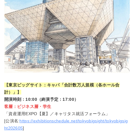
【東京ビッグサイト：キャパ「合計数万人規模（各ホール合
計）」】
開演時刻：10:00（終演予定：17:00）
客層：ビジネス層・学生
「資産運用EXPO【夏】／キャリタス就活フォーラム」
[公演名:
https://exhibitionschedule.net/tokyobigsight/tokyobigsig
ht202605
]