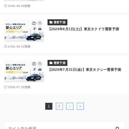
2026.08.02投稿
需要予測
【2026年8月1日(土)】東京タクドラ需要予測
2026.08.01投稿
需要予測
【2026年7月31日(金)】東京タクシー需要予測
2026.07.31投稿
1
2
›
»