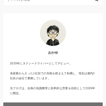
おかゆ
2020年にタクシードライバーとしてデビュー。
未経験から入った1社目での失敗を踏まえて転職し、現在は都内2
社目の会社で乗務しています。
当ブログは、自身の知識整理と効率的な営業を目的として2026年
に開設。