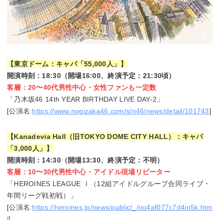
【東京ドーム：キャパ「55,000人」】
開演時刻：18:30（開場16:00、終演予定：21:30頃）
客層：20〜40代男性中心・女性ファンも一定数
「乃木坂46 14th YEAR BIRTHDAY LIVE DAY-2」
[公演名:
https://www.nogizaka46.com/s/n46/news/detail/101743
]
【Kanadevia Hall（旧TOKYO DOME CITY HALL）：キャパ
「3,000人」】
開演時刻：14:30（開場13:30、終演予定：不明）
客層：10〜30代男性中心・アイドル現場リピーター
「HEROINES LEAGUE Ⅰ（12組アイドルグループ合同ライブ・
年間リーグ戦初戦）」
[公演名:
https://heroines.jp/news/public/_/oo4af077c7d4in5k.htm
l
]