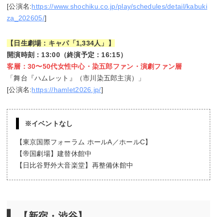
[公演名:
https://www.shochiku.co.jp/play/schedules/detail/kabuki
za_202605/
]
【日生劇場：キャパ「1,334人」】
開演時刻：13:00（終演予定：16:15）
客層：30〜50代女性中心・染五郎ファン・演劇ファン層
「舞台『ハムレット』（市川染五郎主演）」
[公演名:
https://hamlet2026.jp/
]
※イベントなし
【東京国際フォーラム ホールA／ホールC】
【帝国劇場】建替休館中
【日比谷野外大音楽堂】再整備休館中
【新宿・渋谷】