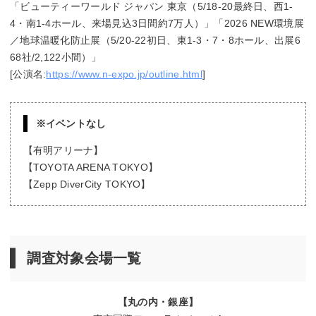
「ビューティーワールド ジャパン 東京（5/18-20最終日、西1-
4・南1-4ホール、来場見込3日間約7万人）」「2026 NEW環境展
／地球温暖化防止展（5/20-22初日、東1-3・7・8ホール、出展6
68社/2,122小間）」
[公演名:
https://www.n-expo.jp/outline.html
]
※イベントなし
【有明アリーナ】
【TOYOTA ARENA TOKYO】
【Zepp DiverCity TOKYO】
調査対象会場一覧
【丸の内・銀座】