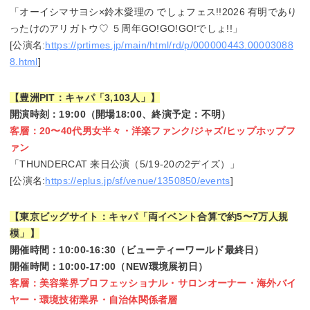
「オーイシマサヨシ×鈴木愛理の でしょフェス!!2026 有明であり
ったけのアリガトウ♡ ５周年GO!GO!GO!でしょ!!」
[公演名:
https://prtimes.jp/main/html/rd/p/000000443.00003088
8.html
]
【豊洲PIT：キャパ「3,103人」】
開演時刻：19:00（開場18:00、終演予定：不明）
客層：20〜40代男女半々・洋楽ファンク/ジャズ/ヒップホップフ
ァン
「THUNDERCAT 来日公演（5/19-20の2デイズ）」
[公演名:
https://eplus.jp/sf/venue/1350850/events
]
【東京ビッグサイト：キャパ「両イベント合算で約5〜7万人規
模」】
開催時間：10:00-16:30（ビューティーワールド最終日）
開催時間：10:00-17:00（NEW環境展初日）
客層：美容業界プロフェッショナル・サロンオーナー・海外バイ
ヤー・環境技術業界・自治体関係者層