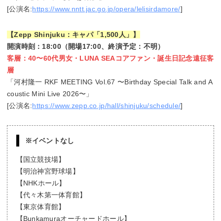
[公演名:
https://www.nntt.jac.go.jp/opera/lelisirdamore/
]
【Zepp Shinjuku：キャパ「1,500人」】
開演時刻：18:00（開場17:00、終演予定：不明）
客層：40〜60代男女・LUNA SEAコアファン・誕生日記念遠征客
層
「河村隆一 RKF MEETING Vol.67 〜Birthday Special Talk and A
coustic Mini Live 2026〜」
[公演名:
https://www.zepp.co.jp/hall/shinjuku/schedule/
]
※イベントなし
【国立競技場】
【明治神宮野球場】
【NHKホール】
【代々木第一体育館】
【東京体育館】
【Bunkamuraオーチャードホール】