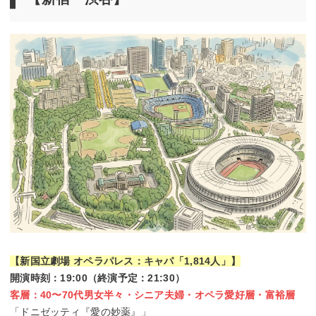
【新国立劇場 オペラパレス：キャパ「1,814人」】
開演時刻：19:00（終演予定：21:30）
客層：40〜70代男女半々・シニア夫婦・オペラ愛好層・富裕層
「ドニゼッティ『愛の妙薬』」