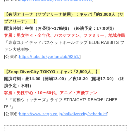
【有明アリーナ（サブアリーナ使用）：キャパ「約3,000人（サ
ブアリーナ）」】
開演時刻：午後（お昼頃〜17時頃）（終演予定：17:00頃）
客層：男女半々・全年代、バスケファン、ファミリー、地域住民
「東京ユナイテッドバスケットボールクラブ BLUE RABBITS フ
ァン大感謝祭」
[公演名:
https://tubc.tokyo/fanclub/9251/
]
【Zepp DiverCity TOKYO：キャパ「2,500人」】
開演時刻：昼14:00（開場13:00）／夜18:30（開場17:30）（終
演予定：不明）
客層：男性中心・10〜30代、アニメ・声優ファン
「『前橋ウィッチーズ』ライブ STRAIGHT! REACH!! CHEE
R!!!」
[公演名:
https://www.zepp.co.jp/hall/divercity/schedule/
]