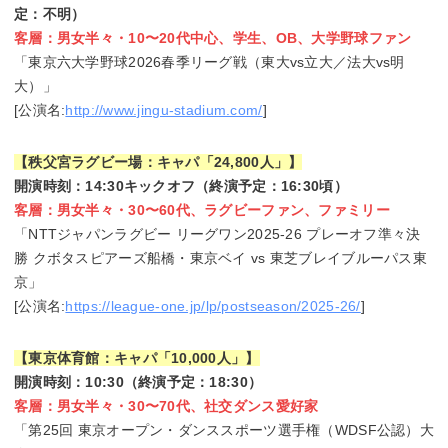
定：不明）
客層：男女半々・10〜20代中心、学生、OB、大学野球ファン
「東京六大学野球2026春季リーグ戦（東大vs立大／法大vs明
大）」
[公演名:
http://www.jingu-stadium.com/
]
【秩父宮ラグビー場：キャパ「24,800人」】
開演時刻：14:30キックオフ（終演予定：16:30頃）
客層：男女半々・30〜60代、ラグビーファン、ファミリー
「NTTジャパンラグビー リーグワン2025-26 プレーオフ準々決
勝 クボタスピアーズ船橋・東京ベイ vs 東芝ブレイブルーパス東
京」
[公演名:
https://league-one.jp/lp/postseason/2025-26/
]
【東京体育館：キャパ「10,000人」】
開演時刻：10:30（終演予定：18:30）
客層：男女半々・30〜70代、社交ダンス愛好家
「第25回 東京オープン・ダンススポーツ選手権（WDSF公認）大